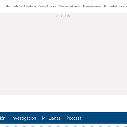
co
Marcha de San Cayetano
García Cuerva
Milei en Colombia
Marcelo Porcel
Propiedad privada
ión
Investigación
Mil Lianas
Podcast