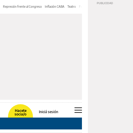
Represión frente al Congreso
Inflación CABA
Teatro
Feria de Editores
Mery Streep
Hacete
Iniciá sesión
socia/o