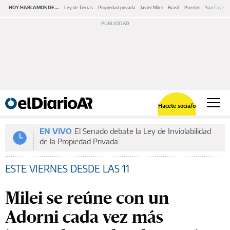
HOY HABLAMOS DE...
Ley de Tierras
Propiedad privada
Javier Milei
Brasil
Puertos
San Cayeta
Hacete socia/o
EN VIVO
El Senado debate la Ley de Inviolabilidad
de la Propiedad Privada
ESTE VIERNES DESDE LAS 11
Milei se reúne con un
Adorni cada vez más