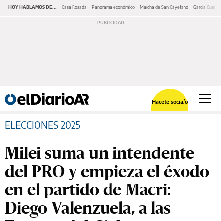
HOY HABLAMOS DE...
Casa Rosada
Panorama económico
Marcha de San Cayetano
García Cuerva
Hacete socia/o
ELECCIONES 2025
Milei suma un intendente
del PRO y empieza el éxodo
en el partido de Macri:
Diego Valenzuela, a las