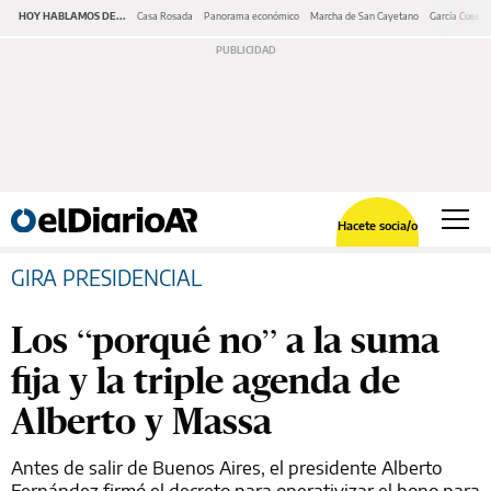
HOY HABLAMOS DE...
Casa Rosada
Panorama económico
Marcha de San Cayetano
García Cuerva
Hacete socia/o
GIRA PRESIDENCIAL
Los “porqué no” a la suma
fija y la triple agenda de
Alberto y Massa
Antes de salir de Buenos Aires, el presidente Alberto
Fernández firmó el decreto para operativizar el bono para