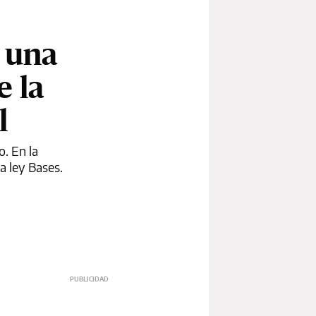
n una
 la
l
o. En la
a ley Bases.