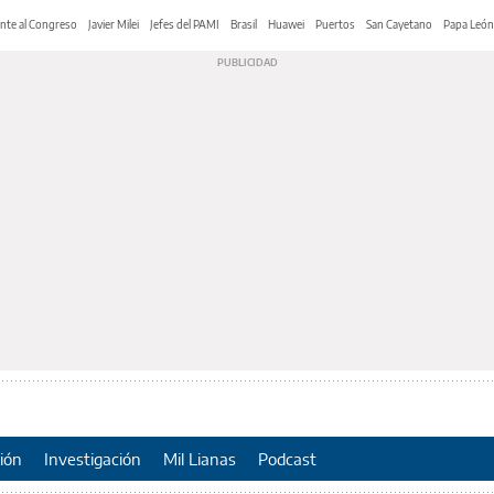
nte al Congreso
Javier Milei
Jefes del PAMI
Brasil
Huawei
Puertos
San Cayetano
Papa León
ión
Investigación
Mil Lianas
Podcast