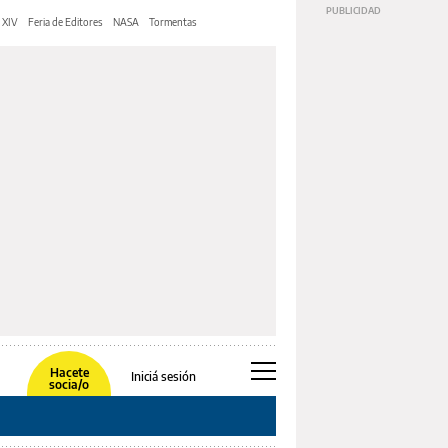
 XIV
Feria de Editores
NASA
Tormentas
Hacete
Iniciá sesión
socia/o