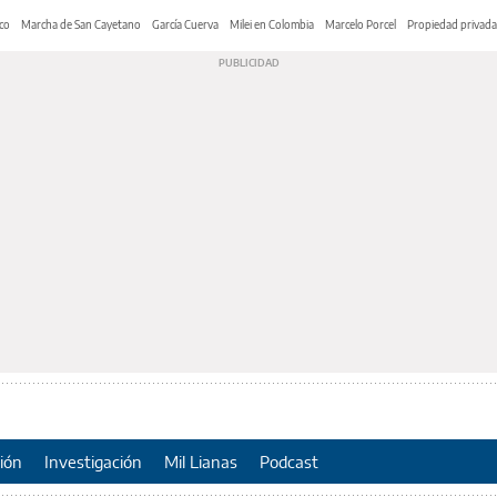
co
Marcha de San Cayetano
García Cuerva
Milei en Colombia
Marcelo Porcel
Propiedad privada
ión
Investigación
Mil Lianas
Podcast