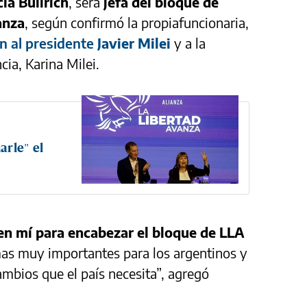
cia Bullrich
, será
jefa del bloque de
anza
, según confirmó la propiafuncionaria,
n al presidente
Javier Milei
y a la
cia, Karina Milei.
n
arle" el
en mí para encabezar el bloque de LLA
mas muy importantes para los argentinos y
ambios que el país necesita”, agregó