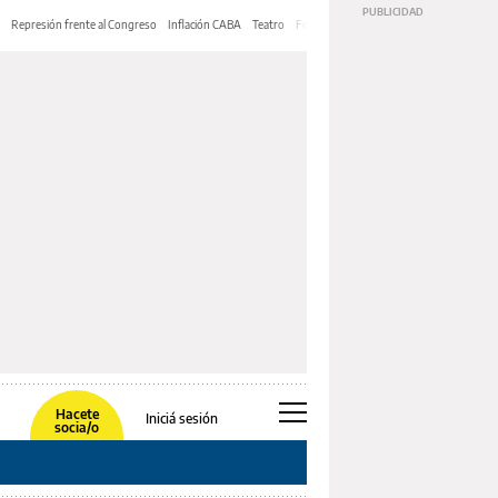
Represión frente al Congreso
Inflación CABA
Teatro
Feria de Editores
Mery Streep
Hacete
Iniciá sesión
socia/o