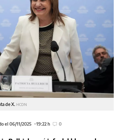
nta de X.
HCDN
do el 06/11/2025
19:22 h
0