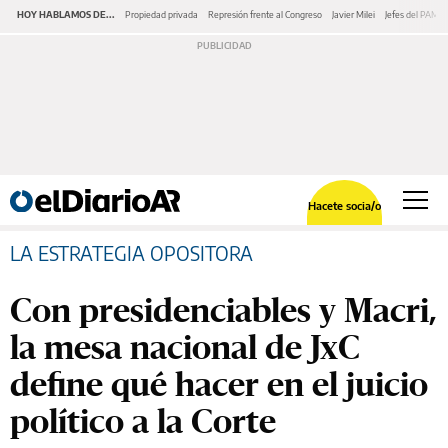
HOY HABLAMOS DE...
Propiedad privada
Represión frente al Congreso
Javier Milei
Jefes del PAMI
Hacete socia/o
LA ESTRATEGIA OPOSITORA
Con presidenciables y Macri,
la mesa nacional de JxC
define qué hacer en el juicio
político a la Corte