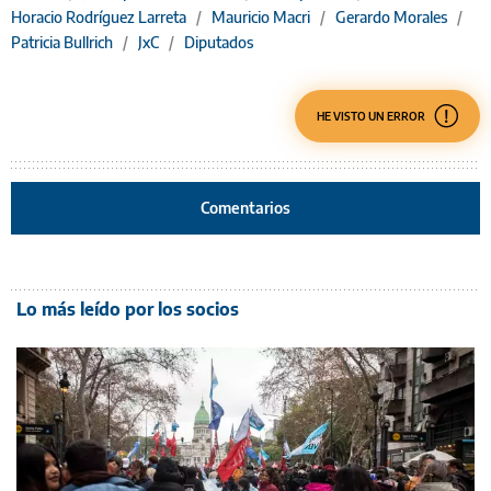
Horacio Rodríguez Larreta
/
Mauricio Macri
/
Gerardo Morales
/
Patricia Bullrich
/
JxC
/
Diputados
HE VISTO UN ERROR
Comentarios
Lo más leído por los socios