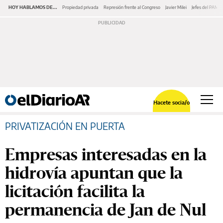
HOY HABLAMOS DE...
Propiedad privada
Represión frente al Congreso
Javier Milei
Jefes del PAMI
Hacete socia/o
PRIVATIZACIÓN EN PUERTA
Empresas interesadas en la
hidrovía apuntan que la
licitación facilita la
permanencia de Jan de Nul