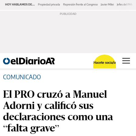
HOY HABLAMOS DE...
Propiedad privada
Represión frente al Congreso
Javier Milei
Jefes del PAMI
Hacete socia/o
COMUNICADO
El PRO cruzó a Manuel
Adorni y calificó sus
declaraciones como una
“falta grave”