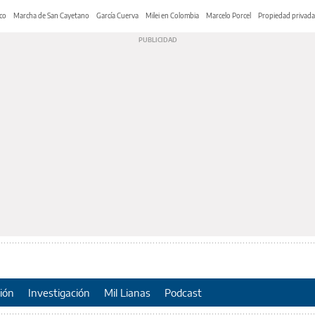
co
Marcha de San Cayetano
García Cuerva
Milei en Colombia
Marcelo Porcel
Propiedad privada
ión
Investigación
Mil Lianas
Podcast