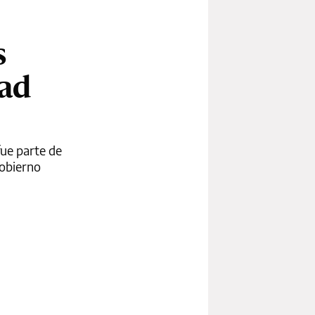
s
dad
fue parte de
Gobierno