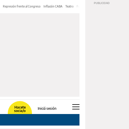
Represión frente al Congreso
Inflación CABA
Teatro
Feria de Editores
Mery Streep
Hacete
Iniciá sesión
socia/o