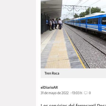
Tren Roca
elDiarioAR
31 de mayo de 2022
13:03 h
0
Los servicios del ferrocarril R