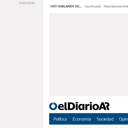
HOY HABLAMOS DE...
Casa Rosada
Panorama económi
Política
Economía
Sociedad
Opin