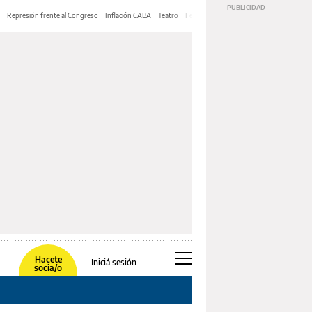
Represión frente al Congreso
Inflación CABA
Teatro
Feria de Editores
Mery Streep
Hacete
Iniciá sesión
socia/o