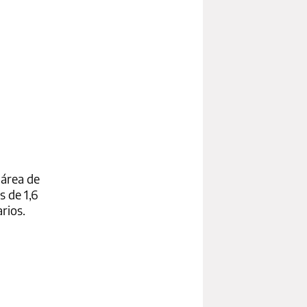
 área de
s de 1,6
rios.