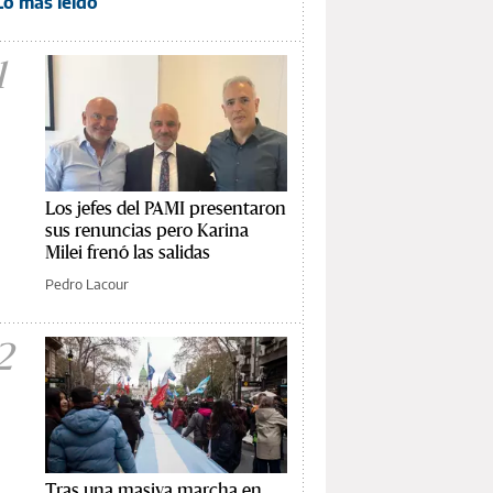
Lo más leído
1
Los jefes del PAMI presentaron
sus renuncias pero Karina
Milei frenó las salidas
Pedro Lacour
2
Tras una masiva marcha en