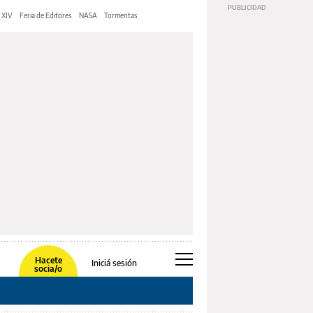
 XIV
Feria de Editores
NASA
Tormentas
Hacete
Iniciá sesión
socia/o