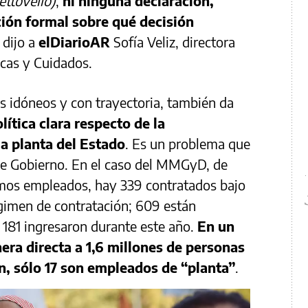
Pettovello)
,
ni ninguna declaración,
ón formal sobre qué decisión
, dijo a
elDiarioAR
Sofía Veliz, directora
ticas y Cuidados.
es idóneos y con trayectoria, también da
lítica clara respecto de la
a planta del Estado
. Es un problema que
 de Gobierno. En el caso del MMGyD, de
smos empleados, hay 339 contratados bajo
régimen de contratación; 609 están
; 181 ingresaron durante este año.
En un
era directa a 1,6 millones de personas
ón, sólo 17 son empleados de
“planta”
.