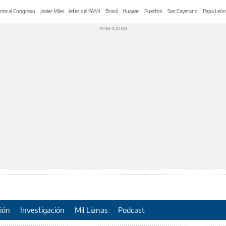
nte al Congreso
Javier Milei
Jefes del PAMI
Brasil
Huawei
Puertos
San Cayetano
Papa León
ión
Investigación
Mil Lianas
Podcast