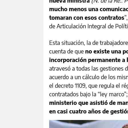
nueva ministra
(N. de la Re.: 
mucho menos una comunicaci
tomaran con esos contratos
”
de Articulación Integral de Polí
Esta situación, la de trabajador
cuenta de que
no existe una po
incorporación permanente a l
atravesó a todas las gestiones
acuerdo a un cálculo de los mi
el decreto 1109, que regula el 
contratados bajo la “ley marco”
ministerio que asistió de man
en casi cuatro años de gesti