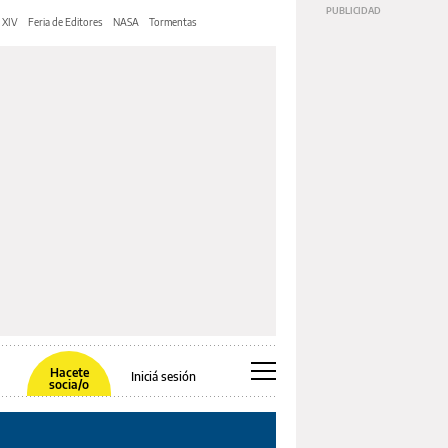
 XIV
Feria de Editores
NASA
Tormentas
Hacete
Iniciá sesión
socia/o