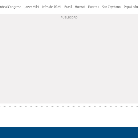
nte al Congreso
Javier Milei
Jefes del PAMI
Brasil
Huawei
Puertos
San Cayetano
Papa León