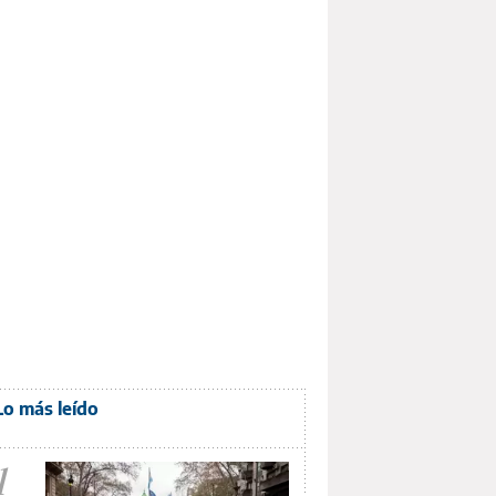
Lo más leído
1