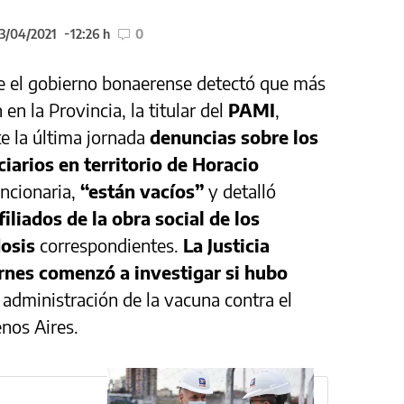
23/04/2021
12:26 h
0
que el gobierno bonaerense detectó que más
en la Provincia, la titular del
PAMI
,
e la última jornada
denuncias sobre los
iarios en territorio de Horacio
uncionaria,
“están vacíos”
y detalló
filiados de la obra social de los
dosis
correspondientes.
La Justicia
rnes comenzó a investigar si hubo
 administración de la vacuna contra el
nos Aires.