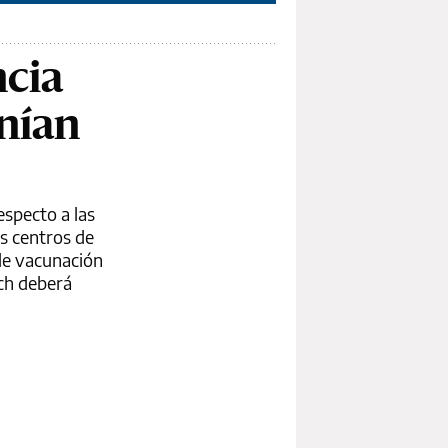
ncia
enían
especto a las
os centros de
 de vacunación
ch deberá