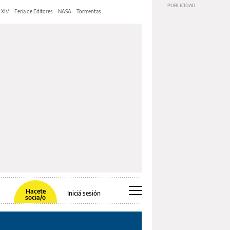
 XIV
Feria de Editores
NASA
Tormentas
Hacete
Iniciá sesión
socia/o