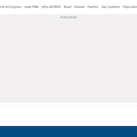
nte al Congreso
Javier Milei
Jefes del PAMI
Brasil
Huawei
Puertos
San Cayetano
Papa León