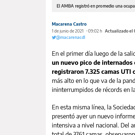
El AMBA registró en promedio una ocupac
Macarena Castro
1 de junio de 2021
09:02 h
Actualizado el
@macarenacdl
En el primer día luego de la sal
un nuevo pico de internados 
registraron 7.325 camas UTI 
más alto en lo que va de la pan
ininterrumpidos de récords en la
En esta misma línea, la Socieda
presentó ayer un nuevo informe
intensiva a nivel nacional. Del 
total de 3761 camas, observaron