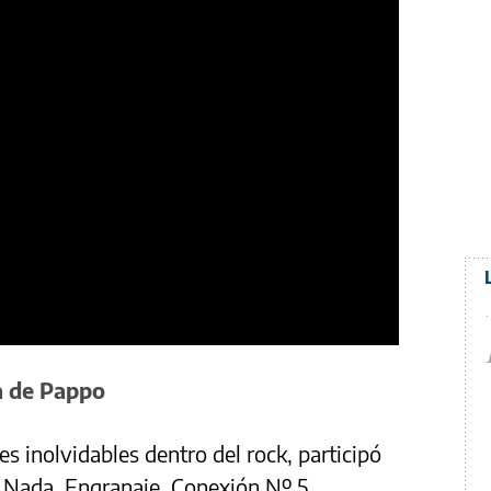
ia de Pappo
s inolvidables dentro del rock, participó
a Nada, Engranaje, Conexión Nº 5,