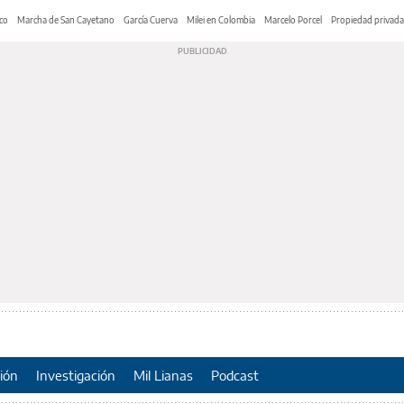
co
Marcha de San Cayetano
García Cuerva
Milei en Colombia
Marcelo Porcel
Propiedad privada
ión
Investigación
Mil Lianas
Podcast