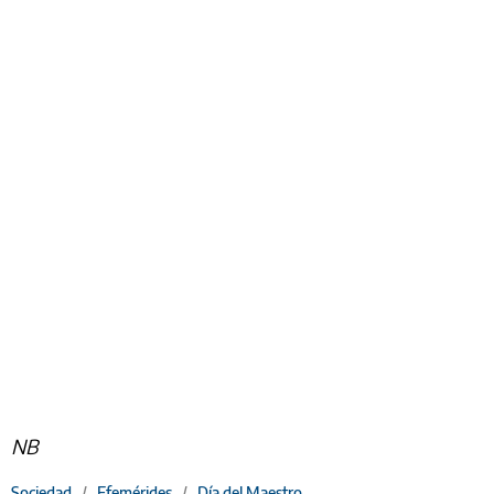
NB
Sociedad
/
Efemérides
/
Día del Maestro