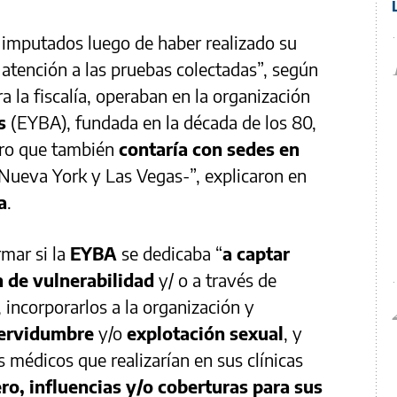
s imputados luego de haber realizado su
atención a las pruebas colectadas”, según
a la fiscalía, operaban en la organización
es
(EYBA), fundada en la década de los 80,
pero que también
contaría con sedes en
Nueva York y Las Vegas-”, explicaron en
a
.
rmar si la
EYBA
se dedicaba “
a captar
n de vulnerabilidad
y/ o a través de
 incorporarlos a la organización y
servidumbre
y/o
explotación sexual
, y
s médicos que realizarían en sus clínicas
ro, influencias y/o coberturas para sus