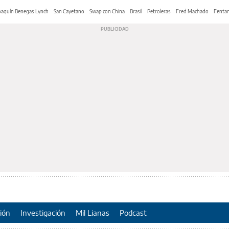
oaquín Benegas Lynch
San Cayetano
Swap con China
Brasil
Petroleras
Fred Machado
Fentan
ión
Investigación
Mil Lianas
Podcast