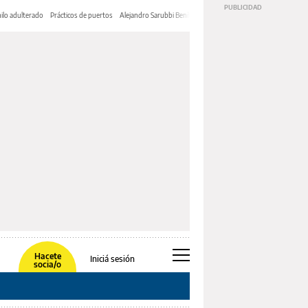
ilo adulterado
Prácticos de puertos
Alejandro Sarubbi Benítez
Hacete
Iniciá sesión
socia/o