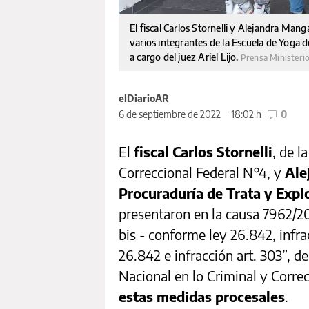
El fiscal Carlos Stornelli y Alejandra Mang
varios integrantes de la Escuela de Yoga 
a cargo del juez Ariel Lijo.
Prensa Ministeri
elDiarioAR
6 de septiembre de 2022
18:02 h
0
El
fiscal Carlos Stornelli
, de l
Correccional Federal N°4, y
Ale
Procuraduría de Trata y Exp
presentaron en la causa 7962/20
bis - conforme ley 26.842, infra
26.842 e infracción art. 303”, de
Nacional en lo Criminal y Corre
estas medidas procesales
.