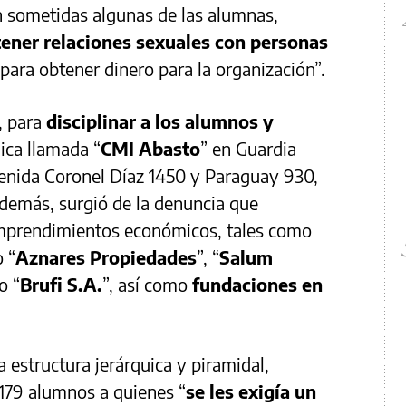
n sometidas algunas de las alumnas,
ener relaciones sexuales con personas
para obtener dinero para la organización”.
, para
disciplinar a los alumnos y
nica llamada “
CMI Abasto
” en Guardia
venida Coronel Díaz 1450 y Paraguay 930,
Además, surgió de la denuncia que
emprendimientos económicos, tales como
o “
Aznares Propiedades
”, “
Salum
o “
Brufi S.A.
”, así como
fundaciones en
 estructura jerárquica y piramidal,
79 alumnos a quienes “
se les exigía un