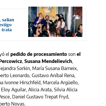
 salían
estigo
 trata
yó el
pedido de procesamiento
son
el
 Percowicz
,
Susana Mendelievich
,
lejandra Sorkin, María Susana Barneix,
erto Leonardo, Gustavo Aníbal Rena,
a Ivonne Hirschfeld, Marcela Argüello,
loy Aguilar, Alicia Arata, Silvia Alicia
esce, Daniel Gustavo Trepat Fryd,
lberto Novas.