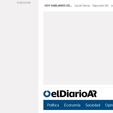
HOY HABLAMOS DE...
Ley de Tierras
Papa León XIV
J
Política
Economía
Sociedad
Opin