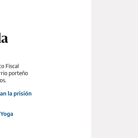
la
co Fiscal
rrio porteño
os.
an la prisión
e Yoga