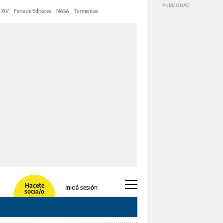
 XIV
Feria de Editores
NASA
Tormentas
Hacete
Iniciá sesión
socia/o