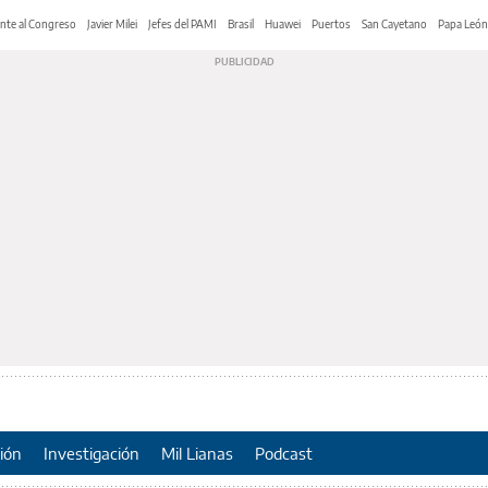
nte al Congreso
Javier Milei
Jefes del PAMI
Brasil
Huawei
Puertos
San Cayetano
Papa León
ión
Investigación
Mil Lianas
Podcast