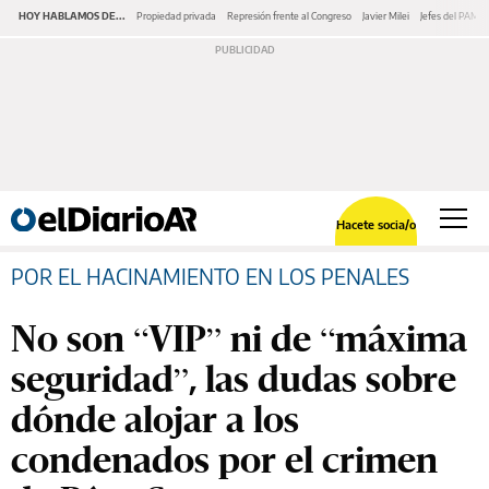
HOY HABLAMOS DE...
Propiedad privada
Represión frente al Congreso
Javier Milei
Jefes del PAMI
Hacete socia/o
POR EL HACINAMIENTO EN LOS PENALES
No son “VIP” ni de “máxima
seguridad”, las dudas sobre
dónde alojar a los
condenados por el crimen