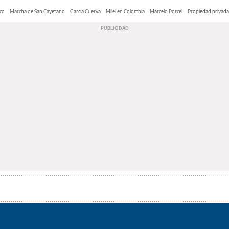
co
Marcha de San Cayetano
García Cuerva
Milei en Colombia
Marcelo Porcel
Propiedad privada