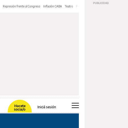
Represión frente al Congreso
Inflación CABA
Teatro
Feria de Editores
Mery Streep
Hacete
Iniciá sesión
socia/o