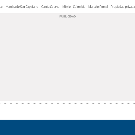
co
Marcha de San Cayetano
García Cuerva
Milei en Colombia
Marcelo Porcel
Propiedad privada