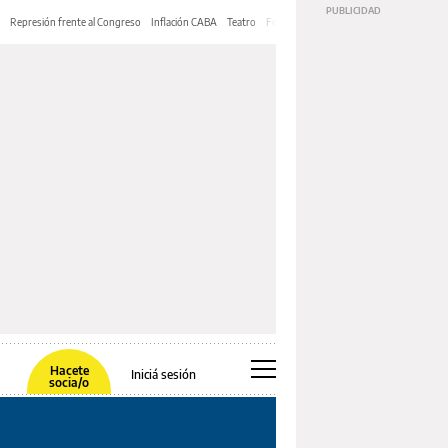
Represión frente al Congreso
Inflación CABA
Teatro
Feria de Editores
Mery Streep
Hacete
Iniciá sesión
socia/o