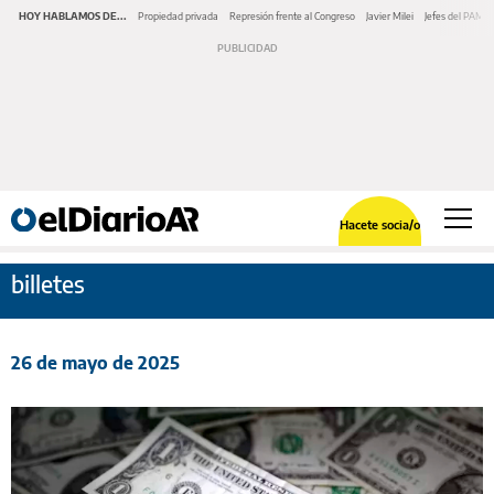
HOY HABLAMOS DE...
Propiedad privada
Represión frente al Congreso
Javier Milei
Jefes del PAMI
Hacete socia/o
billetes
26 de mayo de 2025