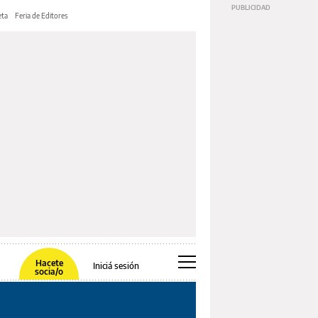
ta
Feria de Editores
Hacete
Iniciá sesión
socia/o