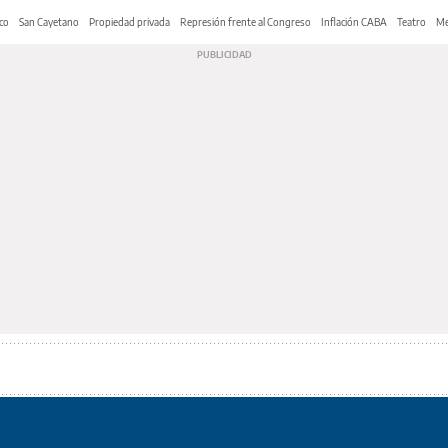
co
San Cayetano
Propiedad privada
Represión frente al Congreso
Inflación CABA
Teatro
Me