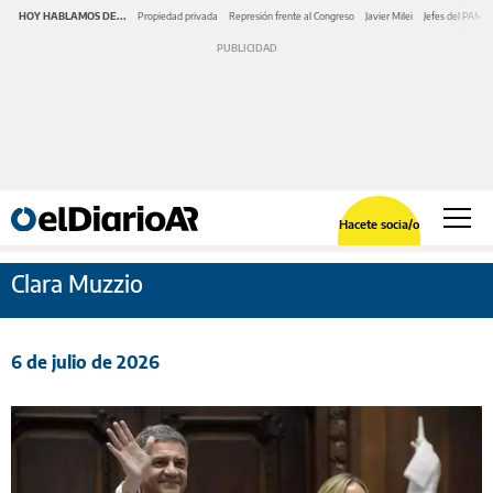
HOY HABLAMOS DE...
Propiedad privada
Represión frente al Congreso
Javier Milei
Jefes del PAMI
Hacete socia/o
Clara Muzzio
6 de julio de 2026