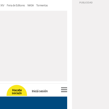
 XIV
Feria de Editores
NASA
Tormentas
Hacete
Iniciá sesión
socia/o