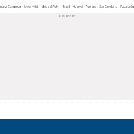
nte al Congreso
Javier Milei
Jefes del PAMI
Brasil
Huawei
Puertos
San Cayetano
Papa León