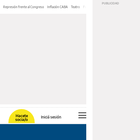
Represión frente al Congreso
Inflación CABA
Teatro
Feria de Editores
Mery Streep
Hacete
Iniciá sesión
socia/o