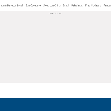
oaquín Benegas Lynch
San Cayetano
Swap con China
Brasil
Petroleras
Fred Machado
Fentan