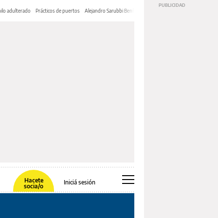
ilo adulterado
Prácticos de puertos
Alejandro Sarubbi Benítez
Hacete
Iniciá sesión
socia/o