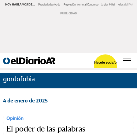
HOY HABLAMOS DE...
Propiedad privada
Represión frente al Congreso
Javier Milei
Jefes del PAMI
Hacete socia/o
gordofobia
4 de enero de 2025
Opinión
El poder de las palabras