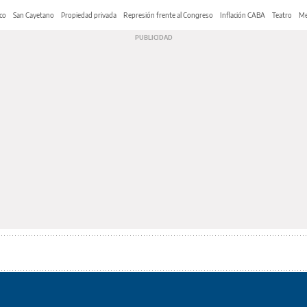
co
San Cayetano
Propiedad privada
Represión frente al Congreso
Inflación CABA
Teatro
Me