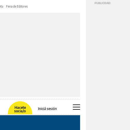
ta
Feria de Editores
Hacete
Iniciá sesión
socia/o