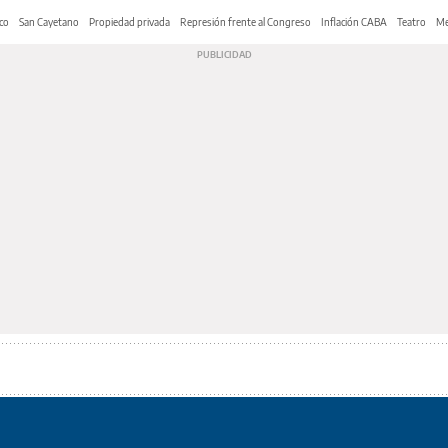
co
San Cayetano
Propiedad privada
Represión frente al Congreso
Inflación CABA
Teatro
Me