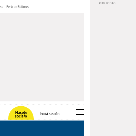
ta
Feria de Editores
Hacete
Iniciá sesión
socia/o