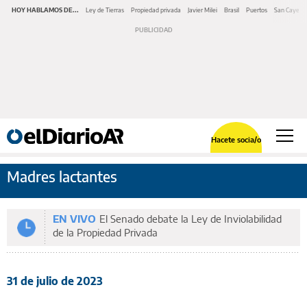
HOY HABLAMOS DE...
Ley de Tierras
Propiedad privada
Javier Milei
Brasil
Puertos
San Cayeta
Hacete socia/o
Madres lactantes
EN VIVO
El Senado debate la Ley de Inviolabilidad
de la Propiedad Privada
31 de julio de 2023