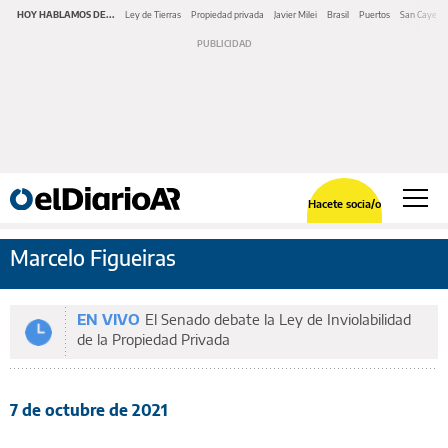
HOY HABLAMOS DE...
Ley de Tierras
Propiedad privada
Javier Milei
Brasil
Puertos
San Cayeta
Hacete socia/o
Marcelo Figueiras
EN VIVO
El Senado debate la Ley de Inviolabilidad
de la Propiedad Privada
7 de octubre de 2021