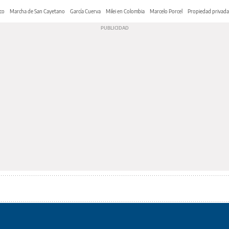
co
Marcha de San Cayetano
García Cuerva
Milei en Colombia
Marcelo Porcel
Propiedad privada