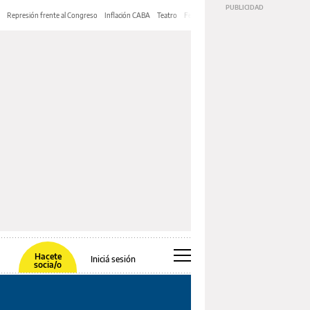
Represión frente al Congreso
Inflación CABA
Teatro
Feria de Editores
Mery Streep
Hacete
Iniciá sesión
socia/o