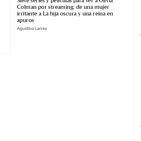
Siete series y películas para ver a Olivia
Colman por streaming: de una mujer
irritante a La hija oscura y una reina en
apuros
Agustina Larrea