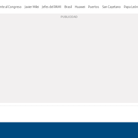
nte al Congreso
Javier Milei
Jefes del PAMI
Brasil
Huawei
Puertos
San Cayetano
Papa León