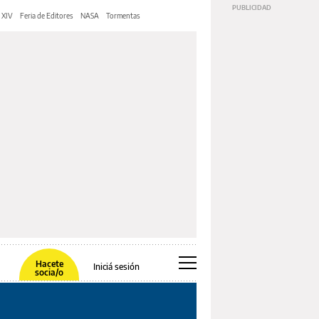
 XIV
Feria de Editores
NASA
Tormentas
Hacete
Iniciá sesión
socia/o