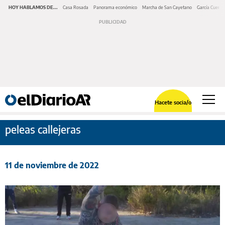
HOY HABLAMOS DE...
Casa Rosada
Panorama económico
Marcha de San Cayetano
García Cuerva
Hacete socia/o
peleas callejeras
11 de noviembre de 2022