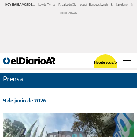
HOY HABLAMOS DE...
Ley de Tierras
Papa León XIV
Joaquín Benegas Lynch
San Cayetano
Swap
Hacete socia/o
Prensa
9 de junio de 2026