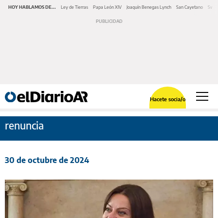
HOY HABLAMOS DE...
Ley de Tierras
Papa León XIV
Joaquín Benegas Lynch
San Cayetano
Swap
Hacete socia/o
renuncia
30 de octubre de 2024