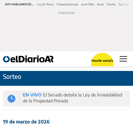
HOY HABLAMOS DE...
Ley de Tierras
Propiedad privada
Javier Milei
Brasil
Puertos
San Cayeta
Hacete socia/o
Sorteo
EN VIVO
El Senado debate la Ley de Inviolabilidad
de la Propiedad Privada
19 de marzo de 2026