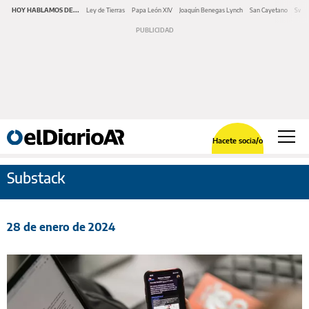
HOY HABLAMOS DE...
Ley de Tierras
Papa León XIV
Joaquín Benegas Lynch
San Cayetano
Swap
Hacete socia/o
Substack
28 de enero de 2024