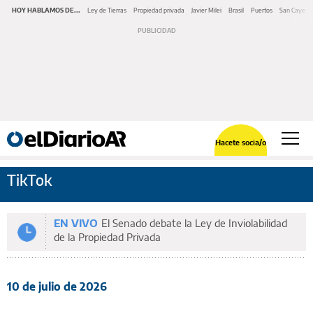
HOY HABLAMOS DE...
Ley de Tierras
Propiedad privada
Javier Milei
Brasil
Puertos
San Cayeta
Hacete socia/o
TikTok
EN VIVO
El Senado debate la Ley de Inviolabilidad
de la Propiedad Privada
10 de julio de 2026