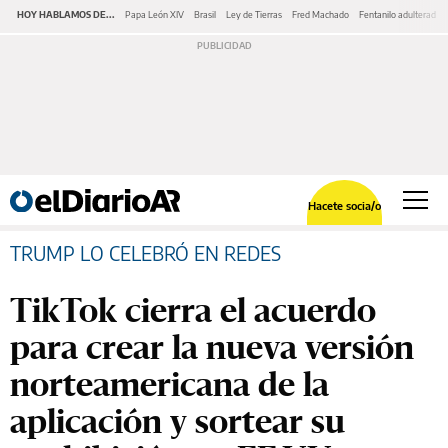
HOY HABLAMOS DE...
Papa León XIV
Brasil
Ley de Tierras
Fred Machado
Fentanilo adulterado
Hacete socia/o
TRUMP LO CELEBRÓ EN REDES
TikTok cierra el acuerdo
para crear la nueva versión
norteamericana de la
aplicación y sortear su