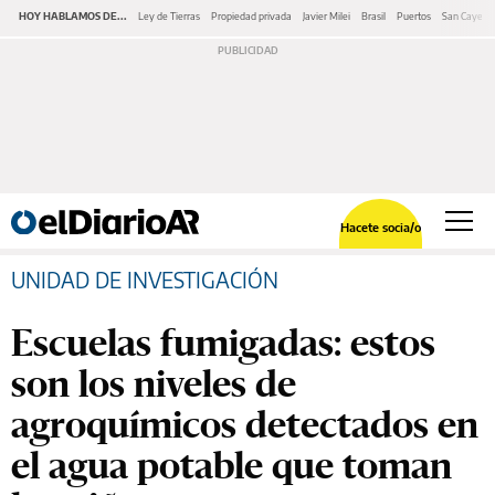
HOY HABLAMOS DE...
Ley de Tierras
Propiedad privada
Javier Milei
Brasil
Puertos
San Cayeta
Hacete socia/o
UNIDAD DE INVESTIGACIÓN
Escuelas fumigadas: estos
son los niveles de
agroquímicos detectados en
el agua potable que toman