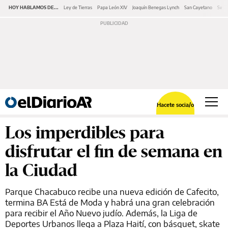
HOY HABLAMOS DE...
Ley de Tierras
Papa León XIV
Joaquín Benegas Lynch
San Cayetano
Swap
Hacete socia/o
Los imperdibles para
disfrutar el fin de semana en
la Ciudad
Parque Chacabuco recibe una nueva edición de Cafecito,
termina BA Está de Moda y habrá una gran celebración
para recibir el Año Nuevo judío. Además, la Liga de
Deportes Urbanos llega a Plaza Haití, con básquet, skate