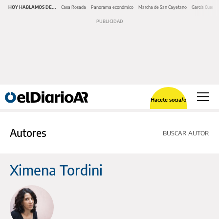
HOY HABLAMOS DE...
Casa Rosada
Panorama económico
Marcha de San Cayetano
García Cuerva
Hacete socia/o
Autores
BUSCAR AUTOR
Ximena Tordini