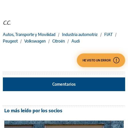
C.C.
Autos, Transporte y Movilidad
/
Industria automotriz
/
FIAT
/
Peugeot
/
Volkswagen
/
Citroën
/
Audi
HE VISTO UN ERROR
Comentarios
Lo más leído por los socios