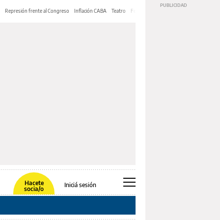
Represión frente al Congreso
Inflación CABA
Teatro
Feria de Editores
Mery Streep
Hacete
Iniciá sesión
socia/o