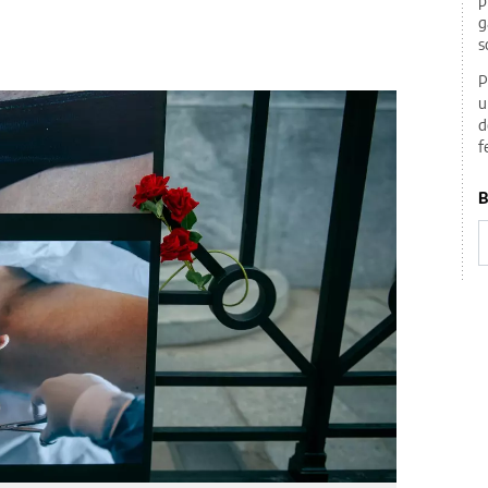
p
g
s
P
u
d
f
B