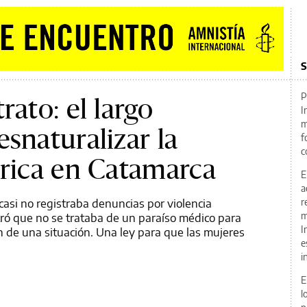
S
P
rato: el largo
I
m
esnaturalizar la
f
c
trica en Catamarca
E
a
asi no registraba denuncias por violencia
r
ró que no se trataba de un paraíso médico para
m
I
ón de una situación. Una ley para que las mujeres
e
i
E
l