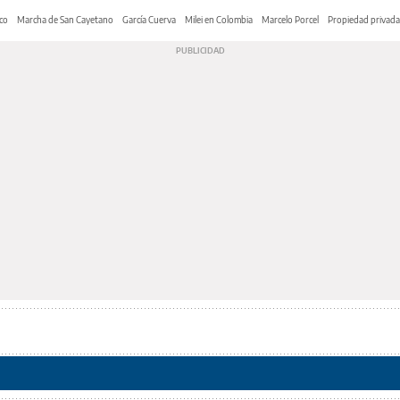
co
Marcha de San Cayetano
García Cuerva
Milei en Colombia
Marcelo Porcel
Propiedad privada