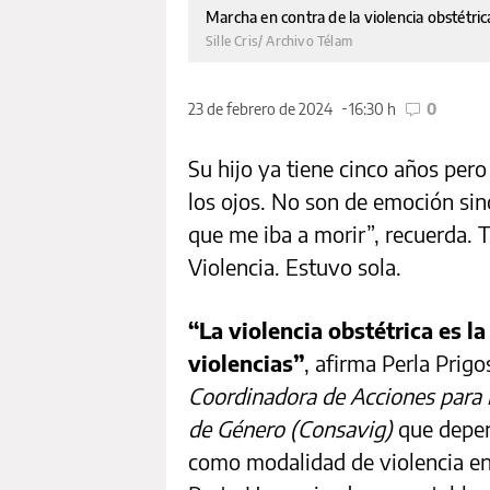
Marcha en contra de la violencia obstétri
Sille Cris/ Archivo Télam
23 de febrero de 2024
16:30 h
0
Su hijo ya tiene cinco años pero
los ojos. No son de emoción sin
que me iba a morir”, recuerda. T
Violencia. Estuvo sola.
“La violencia obstétrica es l
violencias”
, afirma Perla Prigo
Coordinadora de Acciones para l
de Género (Consavig)
que depen
como modalidad de violencia en