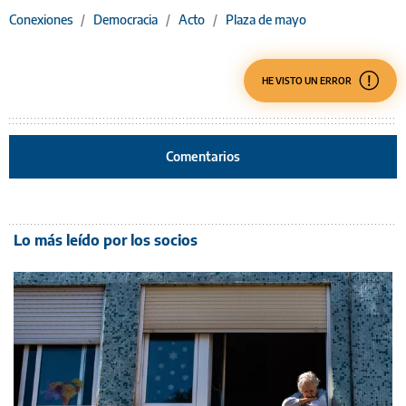
Conexiones
/
Democracia
/
Acto
/
Plaza de mayo
HE VISTO UN ERROR
Comentarios
Lo más leído por los socios