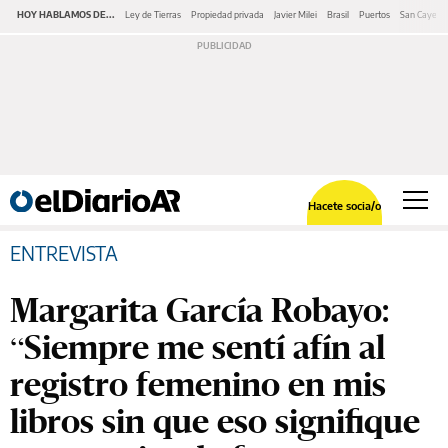
HOY HABLAMOS DE...
Ley de Tierras
Propiedad privada
Javier Milei
Brasil
Puertos
San Cayeta
Hacete socia/o
ENTREVISTA
Margarita García Robayo:
“Siempre me sentí afín al
registro femenino en mis
libros sin que eso signifique