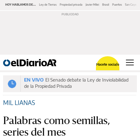
HOY HABLAMOS DE...
Ley de Tierras
Propiedad privada
Javier Milei
Brasil
Puertos
San Cayeta
Hacete socia/o
EN VIVO
El Senado debate la Ley de Inviolabilidad
de la Propiedad Privada
MIL LIANAS
Palabras como semillas,
series del mes