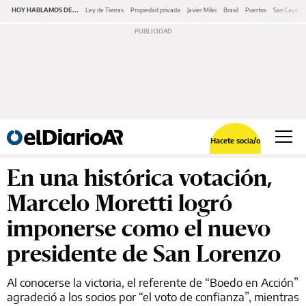
HOY HABLAMOS DE...
Ley de Tierras
Propiedad privada
Javier Milei
Brasil
Puertos
San Cayeta
Hacete socia/o
En una histórica votación,
Marcelo Moretti logró
imponerse como el nuevo
presidente de San Lorenzo
Al conocerse la victoria, el referente de “Boedo en Acción”
agradeció a los socios por “el voto de confianza”, mientras